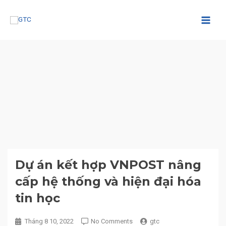
Nhảy
Main
tới
nội
Men
dung
Dự án kết hợp VNPOST nâng
cấp hệ thống và hiện đại hóa
tin học
Tháng 8 10, 2022
No Comments
gtc